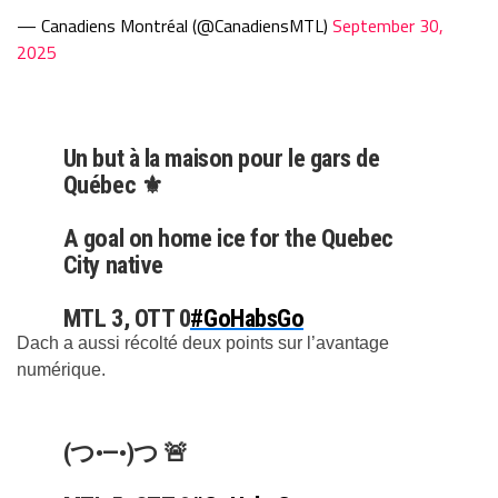
— Canadiens Montréal (@CanadiensMTL)
September 30,
2025
Un but à la maison pour le gars de
Québec ⚜️
A goal on home ice for the Quebec
City native
MTL 3, OTT 0
#GoHabsGo
pic.twitter.com/Oukykhuvp4
Dach a aussi récolté deux points sur l’avantage
numérique.
— Canadiens Montréal (@CanadiensMTL)
October 1, 2025
(つ•—•)つ 🚨