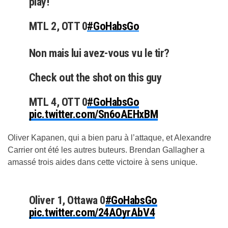
play!
MTL 2, OTT 0
#GoHabsGo
pic.twitter.com/kcQBPANaly
Non mais lui avez-vous vu le tir?
— Canadiens Montréal (@CanadiensMTL)
October 1, 2025
Check out the shot on this guy
MTL 4, OTT 0
#GoHabsGo
pic.twitter.com/Sn6oAEHxBM
Oliver Kapanen, qui a bien paru à l’attaque, et Alexandre
— Canadiens Montréal (@CanadiensMTL)
October 1, 2025
Carrier ont été les autres buteurs. Brendan Gallagher a
amassé trois aides dans cette victoire à sens unique.
Oliver 1, Ottawa 0
#GoHabsGo
pic.twitter.com/24AOyrAbV4