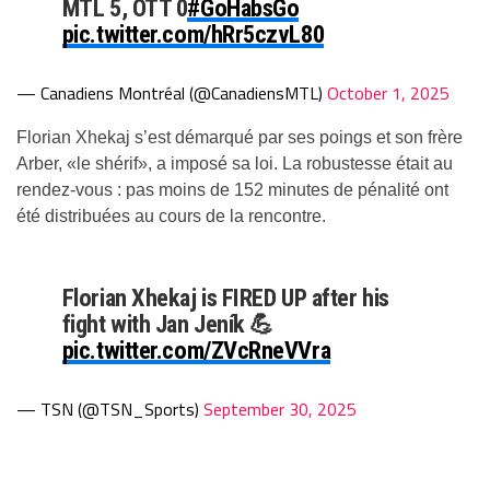
MTL 5, OTT 0
#GoHabsGo
pic.twitter.com/hRr5czvL80
— Canadiens Montréal (@CanadiensMTL)
October 1, 2025
Florian Xhekaj s’est démarqué par ses poings et son frère
Arber, «le shérif», a imposé sa loi. La robustesse était au
rendez-vous : pas moins de 152 minutes de pénalité ont
été distribuées au cours de la rencontre.
Florian Xhekaj is FIRED UP after his
fight with Jan Jeník 💪
pic.twitter.com/ZVcRneVVra
— TSN (@TSN_Sports)
September 30, 2025