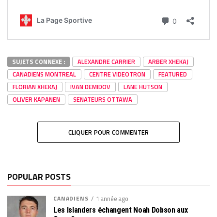
SUJETS CONNEXE :
ALEXANDRE CARRIER
ARBER XHEKAJ
CANADIENS MONTREAL
CENTRE VIDEOTRON
FEATURED
FLORIAN XHEKAJ
IVAN DEMIDOV
LANE HUTSON
OLIVER KAPANEN
SENATEURS OTTAWA
CLIQUER POUR COMMENTER
POPULAR POSTS
CANADIENS
1 année ago
Les Islanders échangent Noah Dobson aux