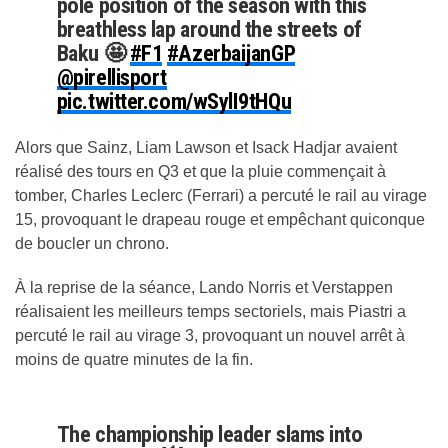
pole position of the season with this
breathless lap around the streets of
Baku 🤩
#F1
#AzerbaijanGP
@pirellisport
pic.twitter.com/wSylI9tHQu
Alors que Sainz, Liam Lawson et Isack Hadjar avaient
— Formula 1 (@F1)
September 20, 2025
réalisé des tours en Q3 et que la pluie commençait à
tomber, Charles Leclerc (Ferrari) a percuté le rail au virage
15, provoquant le drapeau rouge et empêchant quiconque
de boucler un chrono.
À la reprise de la séance, Lando Norris et Verstappen
réalisaient les meilleurs temps sectoriels, mais Piastri a
percuté le rail au virage 3, provoquant un nouvel arrêt à
moins de quatre minutes de la fin.
The championship leader slams into