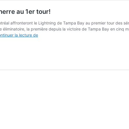
nerre au 1er tour!
tréal affronteront le Lightning de Tampa Bay au premier tour des sér
e éliminatoire, la première depuis la victoire de Tampa Bay en cinq ma
Canadiens
ntinuer la lecture de
–
Lightning
:
une
série
du
tonnerre
au
1er
tour!