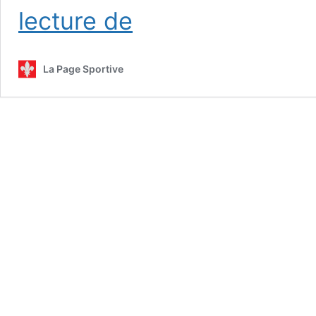
Guerrero
lecture de
et
Bieber
répliquent
La Page Sportive
aux
Dodgers