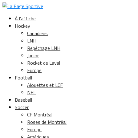
À l’affiche
Hockey
Canadiens
LNH
Repêchage LNH
Junior
Rocket de Laval
Europe
Football
Alouettes et LCF
NFL
Baseball
Soccer
CF Montréal
Roses de Montréal
Europe
Amériques