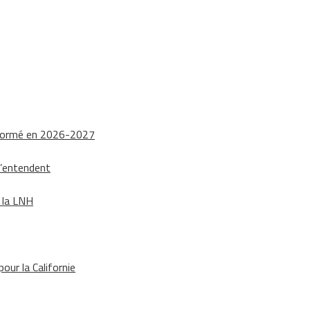
nsformé en 2026-2027
s’entendent
e la LNH
our la Californie