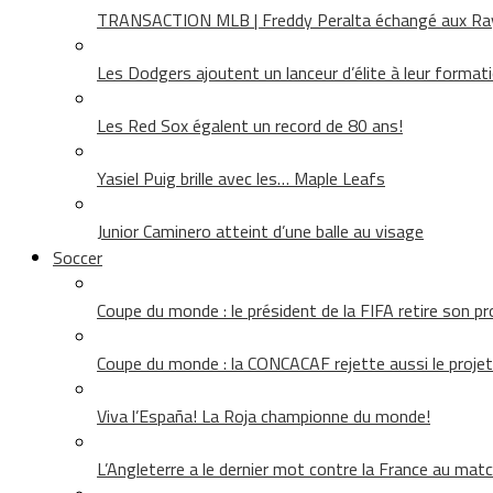
TRANSACTION MLB | Freddy Peralta échangé aux Rays
Les Dodgers ajoutent un lanceur d’élite à leur format
Les Red Sox égalent un record de 80 ans!
Yasiel Puig brille avec les… Maple Leafs
Junior Caminero atteint d’une balle au visage
Soccer
Coupe du monde : le président de la FIFA retire son pr
Coupe du monde : la CONCACAF rejette aussi le projet
Viva l’España! La Roja championne du monde!
L’Angleterre a le dernier mot contre la France au matc