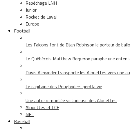
Repêchage LNH
Junior
Rocket de Laval
Europe
Football
Les Falcons font de Bijan Robinson le porteur de ballon 
Le Québécois Matthew Bergeron paraphe une entent
Davis Alexander transporte les Alouettes vers une au
Le capitaine des Roughriders perd la vie
Une autre remontée victorieuse des Alouettes
Alouettes et LCF
NFL
Baseball