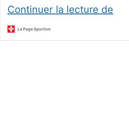
Trump
Continuer la lecture de
renvers
un
carton
La Page Sportive
rouge
:
la
FIFA
au
cœur
d’une
tempête
sans
précéde