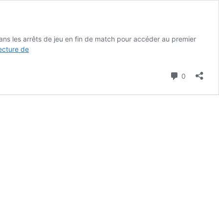
ns les arrêts de jeu en fin de match pour accéder au premier
Coupe
lecture de
du
monde
Commenta
0
:
journée
historique
pour
le
soccer
canadien