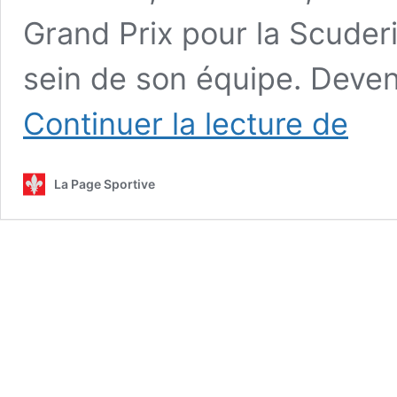
Grand Prix pour la Scuder
sein de son équipe. Devenu
Une
Continuer la lecture de
premièr
victoire
émotive
La Page Sportive
pour
Kimi
Antonelli
à
Shangha
lutte
des
Ferrari