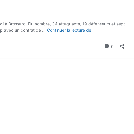
di à Brossard. Du nombre, 34 attaquants, 19 défenseurs et sept
La
amp avec un contrat de …
Continuer la lecture de
liste
des
Commenta
0
60
joueurs
invités
au
camp
du
CH
dévoilée